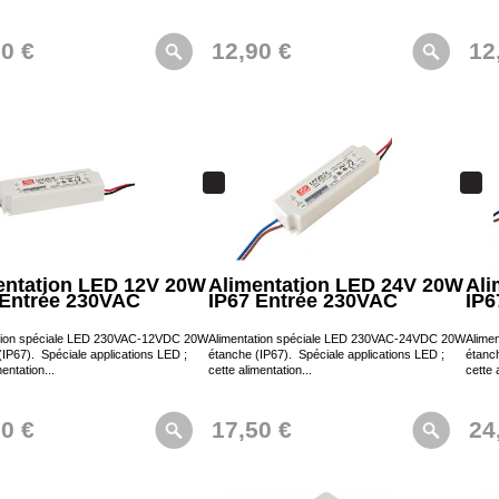
90 €
12,90 €
12
entation LED 12V 20W
Alimentation LED 24V 20W
Ali
 Entrée 230VAC
IP67 Entrée 230VAC
IP6
tion spéciale LED 230VAC-12VDC 20W
Alimentation spéciale LED 230VAC-24VDC 20W
Alime
(IP67). Spéciale applications LED ;
étanche (IP67). Spéciale applications LED ;
étanch
mentation...
cette alimentation...
cette 
50 €
17,50 €
24