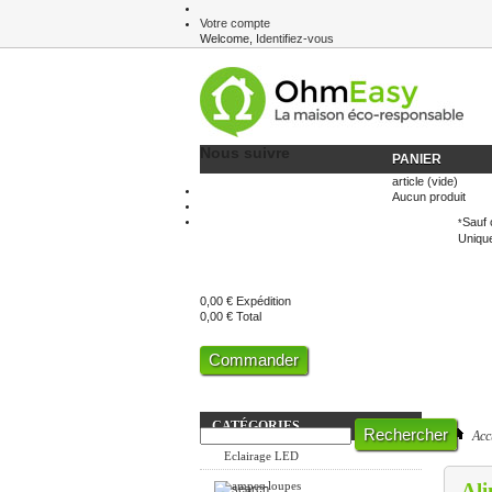
Votre compte
Welcome,
Identifiez-vous
Newsletter
Nous suivre
PANIER
article
(vide)
Aucun produit
Sauf 
*
Unique
0,00 €
Expédition
0,00 €
Total
Commander
CATÉGORIES
Acc
Eclairage LED
Lampes-loupes
Ali