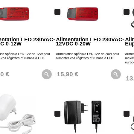
entation LED 230VAC-
Alimentation LED 230VAC-
Ali
C 0-12W
12VDC 0-20W
Eu
tion spéciale LED 12V de 12W pour
Alimentation spéciale LED 12V de 20W pour
Alimen
 vos réglettes et rubans à LED.
alimenter vos réglettes et rubans à LED.
maxim
europé
90 €
15,90 €
13