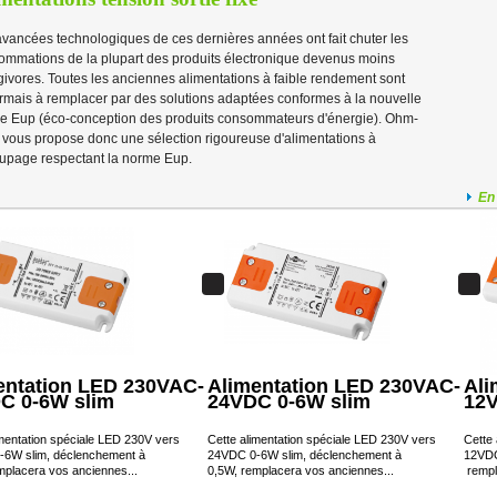
vancées technologiques de ces dernières années ont fait chuter les
ommations de la plupart des produits électronique devenus moins
ivores. Toutes les anciennes alimentations à faible rendement sont
rmais à remplacer par des solutions adaptées conformes à la nouvelle
e Eup (éco-conception des produits consommateurs d'énergie). Ohm-
 vous propose donc une sélection rigoureuse d'alimentations à
upage respectant la norme Eup.
En
entation LED 230VAC-
Alimentation LED 230VAC-
Ali
C 0-6W slim
24VDC 0-6W slim
12V
imentation spéciale LED 230V vers
Cette alimentation spéciale LED 230V vers
Cette
6W slim, déclenchement à
24VDC 0-6W slim, déclenchement à
12VDC
mplacera vos anciennes...
0,5W, remplacera vos anciennes...
rempl