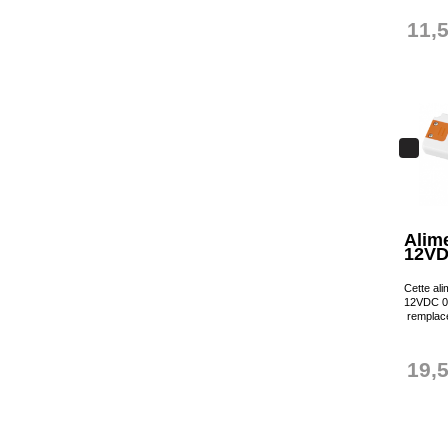
11,
Alim
12VD
Cette al
12VDC 0-
remplace
19,