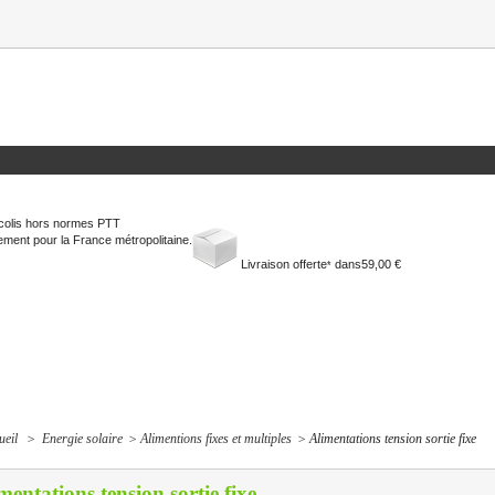
colis hors normes PTT
ment pour la France métropolitaine.
Livraison offerte
dans
59,00 €
*
ueil
>
Energie solaire
>
Alimentions fixes et multiples
>
Alimentations tension sortie fixe
mentations tension sortie fixe