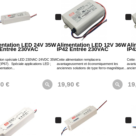
entation LED 24V 35W
Alimentation LED 12V 36W
Ali
 Entrée 230VAC
IP42 Entrée 230VAC
IP4
tion spéciale LED 230VAC-24VDC 35W
Cette alimentation remplacera
Cette 
(IP67). Spéciale applications LED ;
avantageusement et économiquement les
avant
mentation...
anciennes solutions de type ferro-magnétique...
ancien
50 €
19,90 €
19