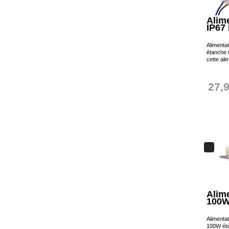
Alim
IP67
Alimenta
étanche 
cette ali
27,
Alim
100W
Alimenta
100W éta