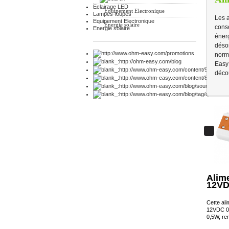
Eclairage LED
Equipement Electronique
Lampes-loupes
Les a
Equipement Electronique
Energie solaire
cons
Energie solaire
énerg
déso
norm
Easy
déco
Alim
12VD
Cette al
12VDC 0-
0,5W, re