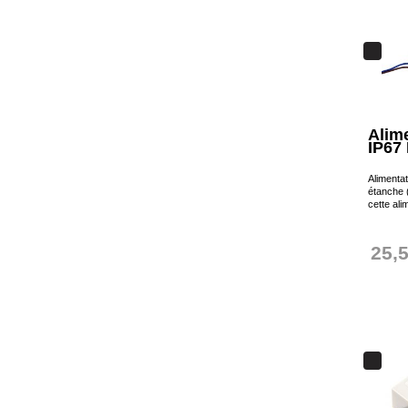
Alim
IP67
Alimenta
étanche 
cette ali
25,