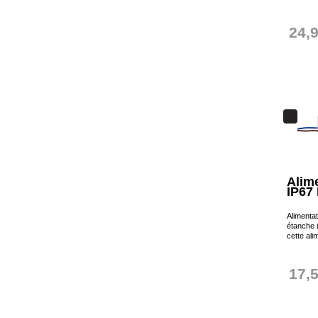
24,
Alim
IP67
Alimenta
étanche 
cette ali
17,