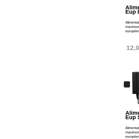
Alim
Eup 
Alimenta
maximum 
européen
12,
Alim
Eup 
Alimenta
maximum 
européen