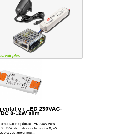
 savoir plus
mentation LED 230VAC-
DC 0-12W slim
 alimentation spéciale LED 230V vers
 0-12W slim , déclenchement à 0,5W,
acera vos anciennes...