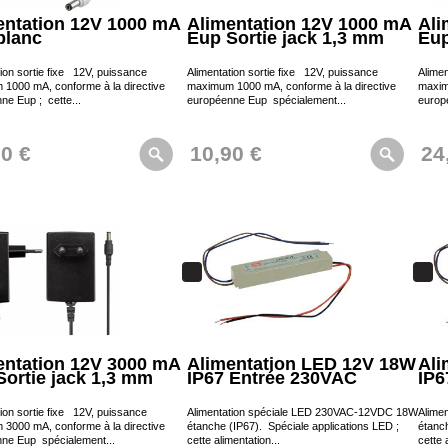
entation 12V 1000 mA
Alimentation 12V 1000 mA
Ali
blanc
Eup Sortie jack 1,3 mm
Eu
tion sortie fixe 12V, puissance
Alimentation sortie fixe 12V, puissance
Alimen
1000 mA, conforme à la directive
maximum 1000 mA, conforme à la directive
maxim
ne Eup ; cette...
européenne Eup spécialement...
europ
00 €
10,90 €
24
entation 12V 3000 mA
Alimentation LED 12V 18W
Ali
Sortie jack 1,3 mm
IP67 Entrée 230VAC
IP6
tion sortie fixe 12V, puissance
Alimentation spéciale LED 230VAC-12VDC 18W
Alime
3000 mA, conforme à la directive
étanche (IP67). Spéciale applications LED ;
étanch
ne Eup spécialement...
cette alimentation...
cette 