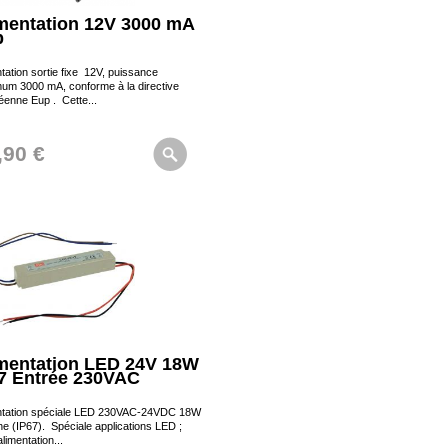
mentation 12V 3000 mA
p
tation sortie fixe 12V, puissance
um 3000 mA, conforme à la directive
éenne Eup . Cette...
,90 €
mentation LED 24V 18W
7 Entrée 230VAC
ntation spéciale LED 230VAC-24VDC 18W
e (IP67). Spéciale applications LED ;
alimentation...