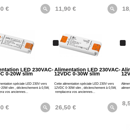
50 €
11,90 €
18
entation LED 230VAC-
Alimentation LED 230VAC-
Ali
C 0-20W slim
12VDC 0-30W slim
12
imentation spéciale LED 230V vers
Cette alimentation spéciale LED 230V vers
Alime
20W slim , déclenchement à 0,5W,
12VDC 0-30W slim , déclenchement à 0,5W,
alimen
ra vos anciennes...
remplacera vos anciennes...
8,
50 €
26,50 €