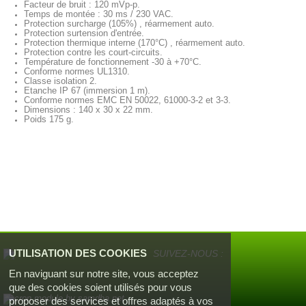
Facteur de bruit : 120 mVp-p.
Temps de montée : 30 ms / 230 VAC.
Protection surcharge (105%) , réarmement auto.
Protection surtension d'entrée.
Protection thermique interne (170°C) ,
réarmement auto.
Protection contre les court-circuits.
Température de fonctionnement -30 à +70°C.
Conforme normes UL1310.
Classe isolation 2.
Etanche IP 67 (immersion 1 m).
Conforme normes EMC EN 50022, 61000-3-2 et 3-3.
Dimensions : 140 x 30 x 22 mm.
Poids 175 g.
UTILISATION DES COOKIES
SUIVEZ-NOUS :
En naviguant sur notre site, vous acceptez
que des cookies soient utilisés pour vous
proposer des services et offres adaptés à vos