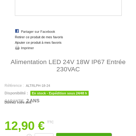
Partager sur Facebook
Retirer ce produit de mes favoris
Ajouter ce produit à mes favoris
Imprimer
Alimentation LED 24V 18W IP67 Entrée
230VAC
Référence :
ALTRLPH-18-24
Disponibilité :
En stock - Expédition sous 24/48 h
2 ANS
GARANTIE
Donnez votre avis
12,90 €
TTC