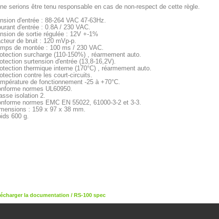
ne serions être tenu responsable en cas de non-respect de cette règle.
nsion d'entrée : 88-264 VAC 47-63Hz.
urant d'entrée : 0.8A / 230 VAC.
nsion de sortie régulée : 12V +-1%
cteur de bruit : 120 mVp-p.
mps de montée : 100 ms / 230 VAC.
otection surcharge (110-150%) , réarmement auto.
otection surtension d'entrée (13,8-16,2V).
otection thermique interne (170°C) ,
réarmement auto.
otection contre les court-circuits.
mpérature de fonctionnement -25 à +70°C.
nforme normes UL60950.
asse isolation 2.
nforme normes EMC EN 55022, 61000-3-2 et 3-3.
mensions : 159 x 97 x 38 mm.
ids 600 g.
lécharger la documentation / RS-100 spec