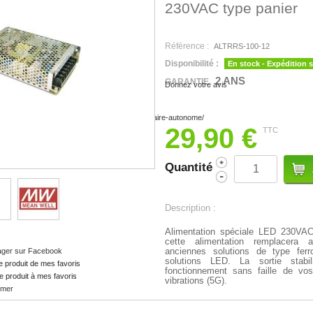
230VAC type panier
Référence :
ALTRRS-100-12
Disponibilité :
En stock - Expédition 
2 ANS
GARANTIE
Donnez votre avis
29,90 €
TTC
Quantité
Description :
Alimentation spéciale LED 230V
cette alimentation remplacera
anciennes solutions de type fer
ager sur Facebook
solutions LED. L
a sortie stab
e produit de mes favoris
fonctionnement sans faille de vos
e produit à mes favoris
vibrations (5G).
imer