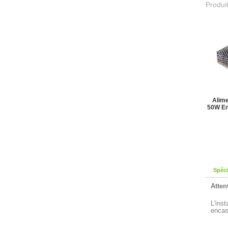
Produit
Alime
50W En
Spéci
Atten
L'ins
encas