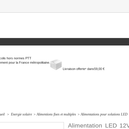
colis hors normes PTT
ment pour la France métropolitaine.
Livraison offerte
dans
59,00 €
*
ueil
>
Energie solaire
>
Alimentions fixes et multiples
>
Alimentations pour solutions LED
Alimentation LED 12