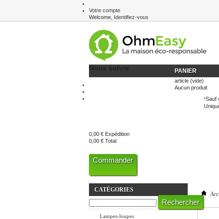
Votre compte
Welcome,
Identifiez-vous
Newsletter
Nous suivre
PANIER
article
(vide)
Aucun produit
Sauf 
*
Unique
0,00 €
Expédition
0,00 €
Total
Commander
CATÉGORIES
Acc
Eclairage LED
Lampes-loupes