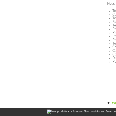
Nous 
Te
Co
Te
Fa
Te
Pr
Pr
Pr
Pr
Te
Co
Cl
Co
Di
Po
Té
Nos produits sur Amazon