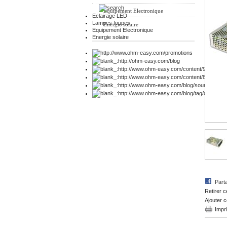
Equipement Electronique
Eclairage LED
Lampes-loupes
Energie solaire
Equipement Electronique
Energie solaire
Part
Retirer c
Ajouter c
Impr