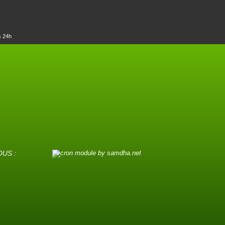
s 24h
OUS :