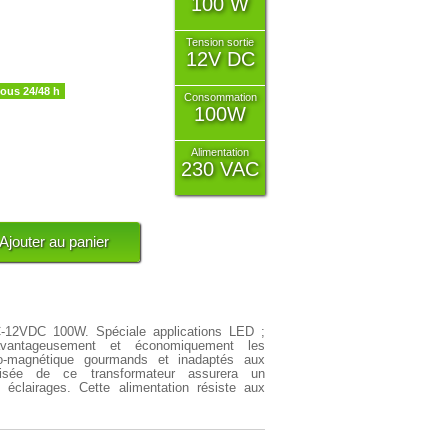
100 W
Tension sortie
12V DC
sous 24/48 h
Consommation
100W
Alimentation
230 VAC
AC-12VDC 100W.
Spéciale applications LED ;
 avantageusement et économiquement les
ro-magnétique gourmands et inadaptés aux
ilisée de ce transformateur assurera un
 éclairages. Cette alimentation résiste aux