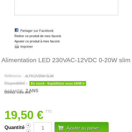
Partager sur Facebook
Retirer ce produit de mes favoris
Ajouter ce produit à mes favoris
Imprimer
Alimentation LED 230VAC-12VDC 0-20W slim
Référence :
ALTR12V20W-SLIM
Disponibilité :
En stock - Expédition sous 24/48 h
2 ANS
GARANTIE
Donnez votre avis
19,50 €
TTC
Quantité