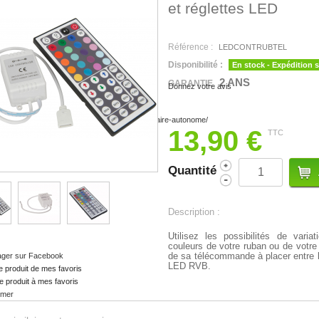
et réglettes LED
Référence :
LEDCONTRUBTEL
Disponibilité :
En stock - Expédition 
2 ANS
GARANTIE
Donnez votre avis
13,90 €
TTC
Quantité
Description :
Utilisez les possibilités de var
couleurs de votre ruban ou de votre
de sa télécommande à placer entre l'
ager sur Facebook
LED RVB.
e produit de mes favoris
e produit à mes favoris
imer