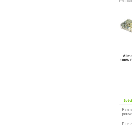
Produit
Alime
100W E
Spéci
Explo
pouva
Plusi