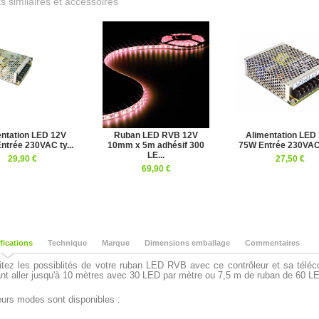
s similaires et accessoires
ntation LED 12V
Ruban LED RVB 12V
Alimentation LED
ntrée 230VAC ty...
10mm x 5m adhésif 300
75W Entrée 230VAC 
LE...
29,90 €
27,50 €
69,90 €
fications
Technique
Marque
Dimensions emballage
Commentaires
itez les possiblités de votre ruban LED RVB avec ce contrôleur et sa télé
nt aller jusqu'à 10 mètres avec 30 LED par mètre ou 7,5 m de ruban de 60 L
eurs modes sont disponibles :