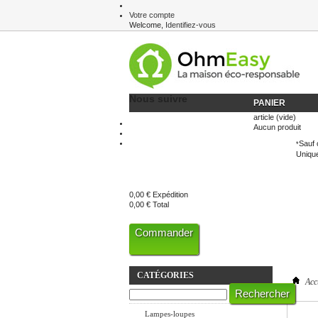
Votre compte
Welcome,
Identifiez-vous
Newsletter
Nous suivre
PANIER
article
(vide)
Aucun produit
Sauf 
*
Unique
0,00 €
Expédition
0,00 €
Total
Commander
CATÉGORIES
Acc
Eclairage LED
Lampes-loupes