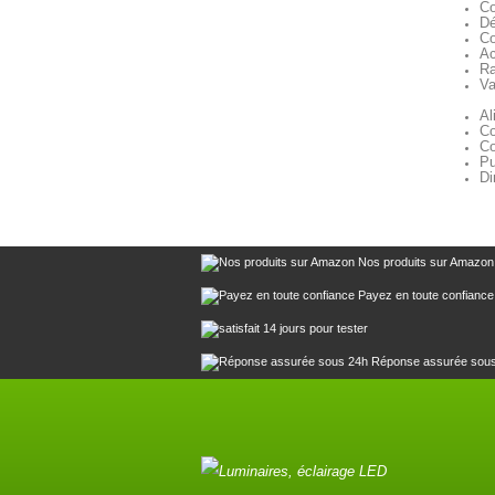
Co
Dé
Co
Ac
Ra
Va
Al
Co
Co
Pu
Di
Nos produits sur Amazon
Payez en toute confiance
14 jours pour tester
Réponse assurée sou
Luminaires, éclairage LED