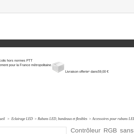
colis hors normes PTT
ment pour la France métropolitaine.
Livraison offerte
dans
59,00 €
*
ueil
>
Eclairage LED
>
Rubans LED, bandeaux et flexibles
>
Accessoires pour rubans LED 
Contrôleur RGB sans 