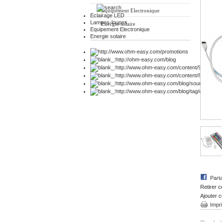
Equipement Electronique
Eclairage LED
Lampes-loupes
Energie solaire
Equipement Electronique
Energie solaire
Part
Retirer c
Ajouter c
Impr