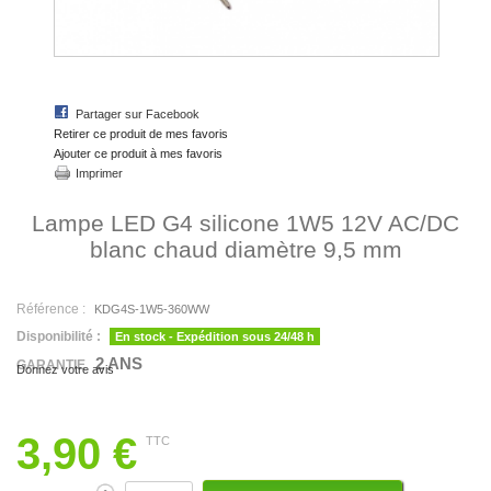
Partager sur Facebook
Retirer ce produit de mes favoris
Ajouter ce produit à mes favoris
Imprimer
Lampe LED G4 silicone 1W5 12V AC/DC
blanc chaud diamètre 9,5 mm
Référence :
KDG4S-1W5-360WW
Disponibilité :
En stock - Expédition sous 24/48 h
2 ANS
GARANTIE
Donnez votre avis
3,90 €
TTC