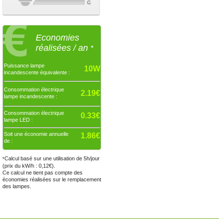
Economies
réalisées / an
*
Puissance lampe
10W
incandescente équivalente :
Consommation électrique
2.19€
lampe incandescente :
Consommation électrique
0.33€
lampe LED :
Soit une économie annuelle
1.86€
de :
Calcul basé sur une utilisation de 5h/jour
*
(prix du kW/h : 0,12€).
Ce calcul ne tient pas compte des
économies réalisées sur le remplacement
des lampes.