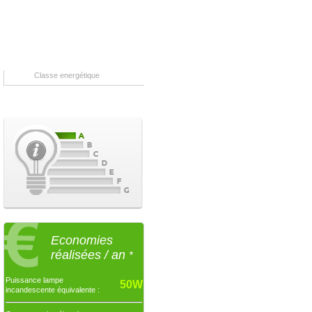
Classe energétique
Economies
réalisées / an
*
Puissance lampe
50W
incandescente équivalente :