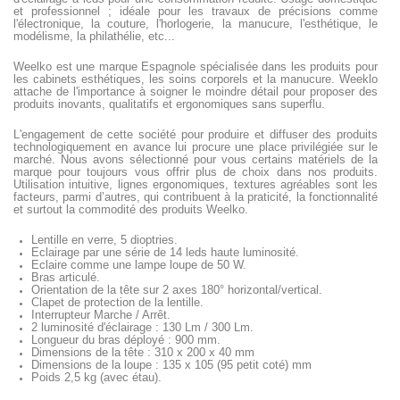
et professionnel ; idéale pour les travaux de précisions comme
l'électronique, la couture, l'horlogerie, la manucure, l'esthétique, le
modélisme, la philathélie, etc...
Weelko est une marque Espagnole spécialisée dans les produits pour
les cabinets esthétiques, les soins corporels et la manucure. Weeklo
attache de l'importance à soigner le moindre détail pour proposer des
produits inovants, qualitatifs et ergonomiques sans superflu.
L'engagement de cette société pour produire et diffuser des produits
technologiquement en avance lui procure une place privilégiée sur le
marché. Nous avons sélectionné pour vous certains matériels de la
marque pour toujours vous offrir plus de choix dans nos produits.
Utilisation intuitive, lignes ergonomiques, textures agréables sont les
facteurs, parmi d’autres, qui contribuent à la praticité, la fonctionnalité
et surtout la commodité des produits Weelko.
Lentille en verre, 5 dioptries.
Eclairage par une série de 14 leds haute luminosité.
Eclaire comme une lampe loupe de 50 W.
Bras articulé.
Orientation de la tête sur 2 axes 180° horizontal/vertical.
Clapet de protection de la lentille.
Interrupteur Marche / Arrêt.
2 luminosité d'éclairage : 130 Lm / 300 Lm.
Longueur du bras déployé : 900 mm.
Dimensions de la tête : 310 x 200 x 40 mm
Dimensions de la loupe : 135 x 105 (95 petit coté) mm
Poids 2,5 kg (avec étau).