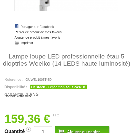
Partager sur Facebook
Retirer ce produit de mes favoris
Ajouter ce produit à mes favoris
Imprimer
Lampe loupe LED professionnelle étau 5
dioptries Weelko (14 LEDS haute luminosité)
Référence :
OUWEL1005T-5D
Disponibilité :
En stock - Expédition sous 24/48 h
2 ANS
GARANTIE
Donnez votre avis
159,36 €
TTC
Quantité