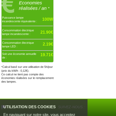
Economies
réalisées / an
*
Puissance lampe
100W
incandescente équivalente :
Consommation électrique
21.90€
lampe incandescente :
Consommation électrique
2.19€
lampe LED :
Soit une économie annuelle
19.71€
de :
Calcul basé sur une utilisation de 5h/jour
*
(prix du kW/h : 0,12€).
Ce calcul ne tient pas compte des
économies réalisées sur le remplacement
des lampes.
UTILISATION DES COOKIES
SUIVEZ-NOUS :
En naviguant sur notre site, vous acceptez