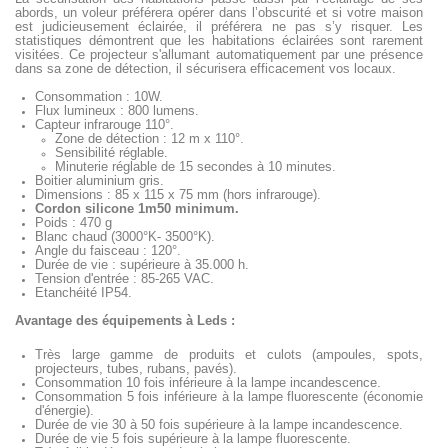
abords, un voleur préférera opérer dans l’obscurité et si votre maison
est judicieusement éclairée, il préférera ne pas s’y risquer. Les
statistiques démontrent que les habitations éclairées sont rarement
visitées. Ce projecteur s'allumant automatiquement par une présence
dans sa zone de détection, il sécurisera efficacement vos locaux.
Consommation : 10W.
Flux lumineux : 800 lumens.
Capteur infrarouge 110°.
Zone de détection : 12 m x 110°.
Sensibilité réglable.
Minuterie réglable de 15 secondes à 10 minutes.
Boitier aluminium gris.
Dimensions : 85 x 115 x 75 mm (hors infrarouge).
Cordon silicone 1m50 minimum.
Poids : 470 g
Blanc chaud (3000°K- 3500°K).
Angle du faisceau : 120°.
Durée de vie : supérieure à 35.000 h.
Tension d'entrée : 85-265 VAC.
Etanchéité IP54.
Avantage des équipements à Leds :
Très large gamme de produits et culots (ampoules, spots,
projecteurs, tubes, rubans, pavés).
Consommation 10 fois inférieure à la lampe incandescence.
Consommation 5 fois inférieure à la lampe fluorescente (économie
d'énergie).
Durée de vie 30 à 50 fois supérieure à la lampe incandescence.
Durée de vie 5 fois supérieure à la lampe fluorescente.