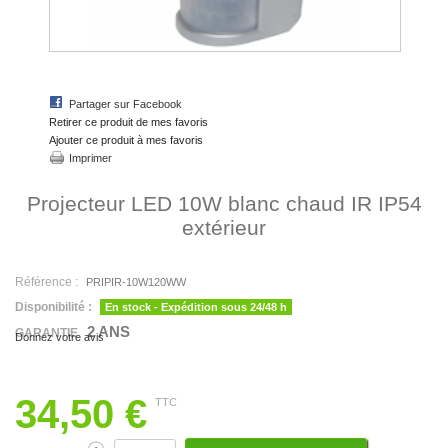
Partager sur Facebook
Retirer ce produit de mes favoris
Ajouter ce produit à mes favoris
Imprimer
Projecteur LED 10W blanc chaud IR IP54
extérieur
Référence :
PRIPIR-10W120WW
Disponibilité :
En stock - Expédition sous 24/48 h
2 ANS
GARANTIE
Donnez votre avis
34,50 €
TTC