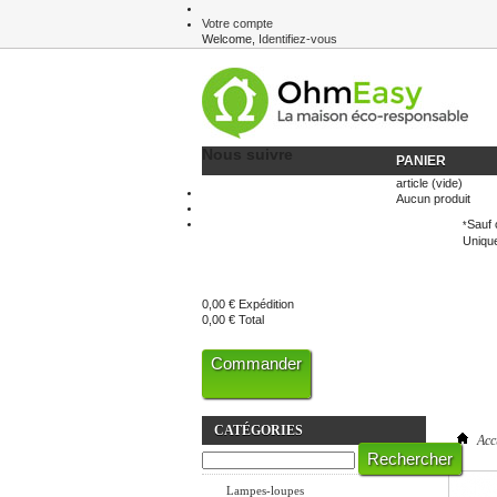
Votre compte
Welcome,
Identifiez-vous
Newsletter
Nous suivre
PANIER
article
(vide)
Aucun produit
Sauf 
*
Unique
0,00 €
Expédition
0,00 €
Total
Commander
CATÉGORIES
Acc
Eclairage LED
Lampes-loupes