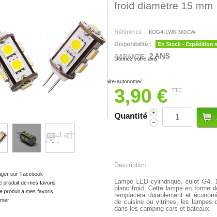
froid diamètre 15 mm
Référence :
KDG4-1W8-360CW
Disponibilité :
En Stock - Expédition 
2 ANS
GARANTIE
Donnez votre avis
3,90 €
TTC
Quantité
Description :
ager sur Facebook
Lampe LED cylindrique, culot G4,
e produit de mes favoris
blanc froid. Cette lampe en forme d
e produit à mes favoris
remplacera durablement et économi
imer
de cuisine ou vitrines, les lampes d
dans les camping-cars et bateaux.