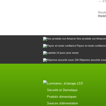
Ef
Rende
équi
Nos produits sur Amazon
Payez en toute confiance
14 jours pour tester
Réponse assurée sou
Luminaires, éclairage LED
Sécurité et Domotique
Produits domestiques
Sources d'alimentation