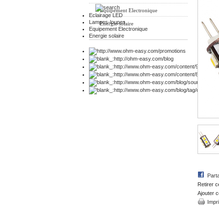
Equipement Electronique
Eclairage LED
Lampes-loupes
Energie solaire
Equipement Electronique
Energie solaire
Part
Retirer c
Ajouter c
Impr