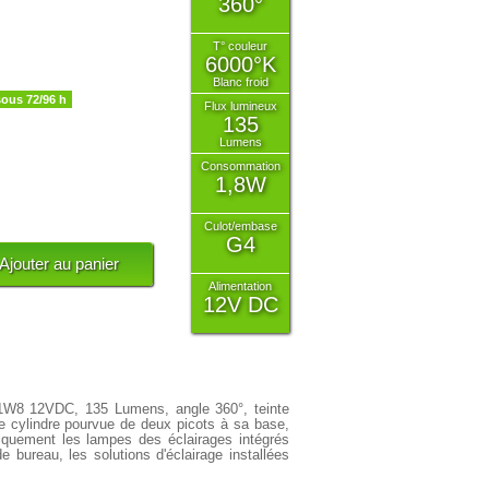
360°
T° couleur
6000°K
Blanc froid
sous 72/96 h
Flux lumineux
135
Lumens
Consommation
1,8W
Culot/embase
G4
Alimentation
12V DC
 1W8 12VDC, 135 Lumens, angle 360°, teinte
e cylindre pourvue de deux picots à sa base,
quement les lampes des éclairages intégrés
e bureau, les solutions d'éclairage installées