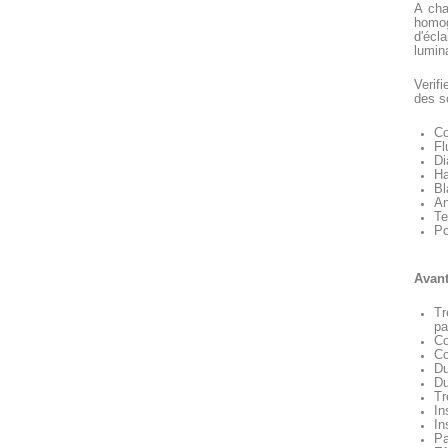
A cha
homog
d'écl
lumin
Verif
des s
Co
Fl
Di
Ha
Bl
An
Te
Po
Avant
Tr
pa
Co
Co
Du
Du
Tr
In
In
Pa