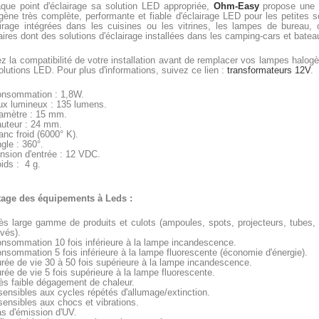
que point d'éclairage sa solution LED appropriée,
Ohm-Easy
propose une
ène très complète, performante et fiable d'éclairage LED pour les petites s
airage intégrées dans les cuisines ou les vitrines, les lampes de bureau, 
aires dont des solutions d'éclairage installées dans les camping-cars et batea
iez la compatibilité de votre installation avant de remplacer vos lampes halog
olutions LED. Pour plus d'informations, suivez ce lien :
transformateurs 12V
.
nsommation : 1,8W.
ux lumineux : 135 lumens.
amètre : 15 mm.
uteur : 24 mm.
anc froid (6000° K).
gle : 360°.
nsion d'entrée : 12 VDC.
ids : 4 g.
age des équipements à Leds :
ès large gamme de produits et culots (ampoules, spots, projecteurs, tubes,
vés).
nsommation 10 fois inférieure à la lampe incandescence.
nsommation 5 fois inférieure à la lampe fluorescente (économie d'énergie).
rée de vie 30 à 50 fois supérieure à la lampe incandescence.
rée de vie 5 fois supérieure à la lampe fluorescente.
ès faible dégagement de chaleur.
sensibles aux cycles répétés d'allumage/extinction.
sensibles aux chocs et vibrations.
s d'émission d'UV.