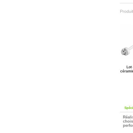
Produit
Lot
céramiq
Spéci
Réali
chois
perfo