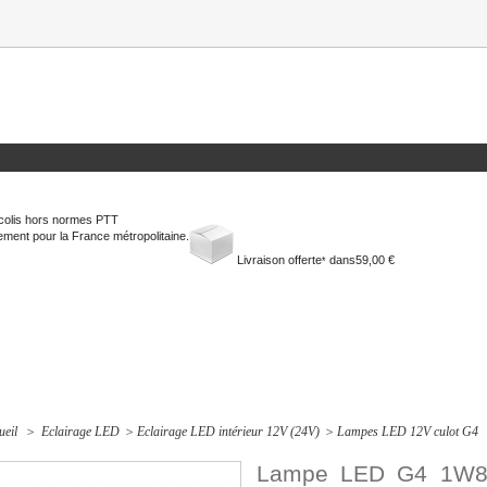
colis hors normes PTT
ment pour la France métropolitaine.
Livraison offerte
dans
59,00 €
*
ueil
>
Eclairage LED
>
Eclairage LED intérieur 12V (24V)
>
Lampes LED 12V culot G4
Lampe LED G4 1W8