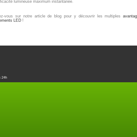
ficacité lumineuse maximum instantanée.
z-vous sur notre article de blog pour y découvrir les multiples
avanta
pements LED
!
s 24h