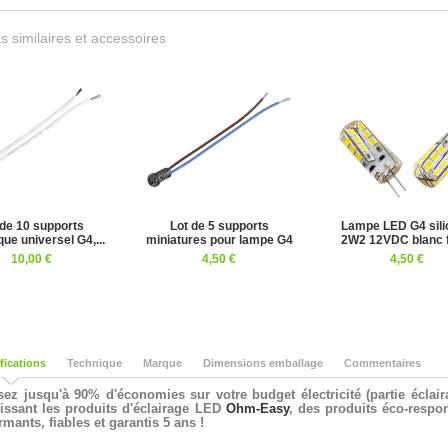
s similaires et accessoires
 de 10 supports
Lot de 5 supports
Lampe LED G4 sili
ue universel G4,...
miniatures pour lampe G4
2W2 12VDC blanc fr
10,00 €
4,50 €
4,50 €
fications
Technique
Marque
Dimensions emballage
Commentaires
sez jusqu'à 90% d'économies sur votre budget électricité (partie éclair
issant les produits d'éclairage LED
Ohm-Easy
, des produits éco-respo
rmants, fiables et garantis 5 ans !