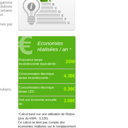
 gamme
olutions
certains
ux.
ènes par
Economies
réalisées / an
*
Puissance lampe
20W
incandescente équivalente :
Consommation électrique
4.38€
lampe incandescente :
Consommation électrique
0.39€
 rubans,
lampe LED :
Soit une économie annuelle
3.99€
de :
Calcul basé sur une utilisation de 5h/jour
*
(prix du kW/h : 0,12€).
Ce calcul ne tient pas compte des
économies réalisées sur le remplacement