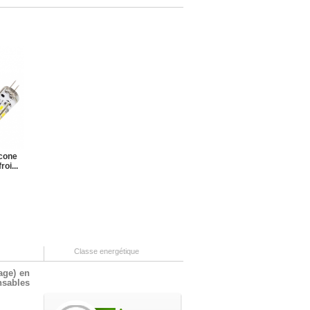
cone
oi...
Classe energétique
age) en
nsables