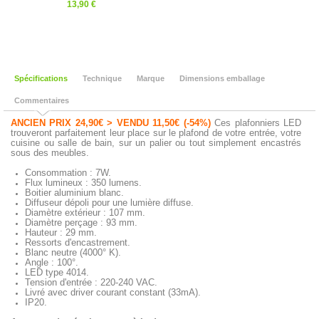
13,90 €
Spécifications
Technique
Marque
Dimensions emballage
Commentaires
ANCIEN PRIX 24,90€ > VENDU 11,50€ (-54%)
Ces plafonniers LED
trouveront parfaitement leur place sur le plafond de votre entrée, votre
cuisine ou salle de bain, sur un palier ou tout simplement encastrés
sous des meubles.
Consommation : 7W.
Flux lumineux : 350 lumens.
Boitier aluminium blanc.
Diffuseur dépoli pour une lumière diffuse.
Diamètre extérieur : 107 mm.
Diamètre perçage : 93 mm.
Hauteur : 29 mm.
Ressorts d'encastrement.
Blanc neutre (4000° K).
Angle : 100°.
LED type 4014.
Tension d'entrée : 220-240 VAC.
Livré avec driver courant constant (33mA).
IP20.