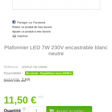
Partager sur Facebook
Retirer ce produit de mes favoris
Ajouter ce produit à mes favoris
Imprimer
Plafonnier LED 7W 230V encastrable blanc
neutre
Référence :
LEDPLR-7W-100NW
Disponibilité :
En stock - Expédition sous 24/48 h
1 AN
GARANTIE
Donnez votre avis
11,50 €
TTC
Quantité