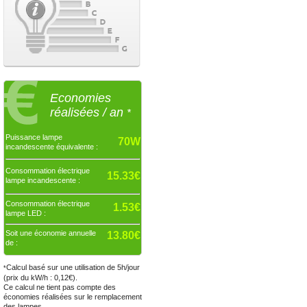
Economies
réalisées / an
*
Puissance lampe
70W
incandescente équivalente :
Consommation électrique
15.33€
lampe incandescente :
Consommation électrique
1.53€
lampe LED :
Soit une économie annuelle
13.80€
de :
Calcul basé sur une utilisation de 5h/jour
*
(prix du kW/h : 0,12€).
Ce calcul ne tient pas compte des
économies réalisées sur le remplacement
des lampes.