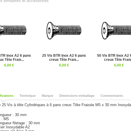
s similaires et accessoires
BTR Inox A2 6 pans
25 Vis BTR Inox A2 6 pans
50 Vis BTR Inox A2 
ux Tête Frais...
creux Tête Frais...
creux Tête Frais.
6,00 €
6,00 €
6,00 €
fications
Technique
Marque
Dimensions emballage
Commentaires
e 25 Vis à tête Cylindriques à 6 pans creux Tête Fraisée M5 x 30 mm Inoxydab
ngueur
: 30 mm
 : M5
ngueur filetage : 30 mm
ier Inoxydable A2