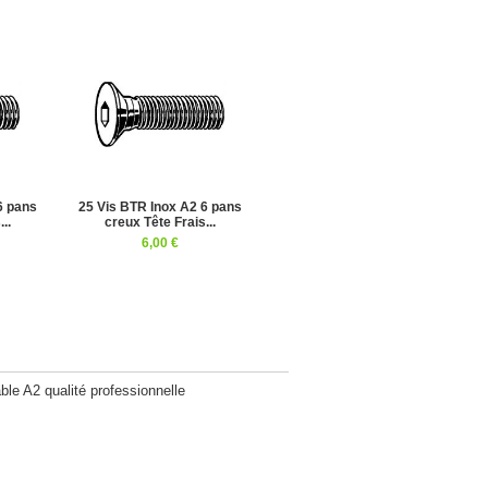
6 pans
25 Vis BTR Inox A2 6 pans
..
creux Tête Frais...
6,00 €
le A2 qualité professionnelle