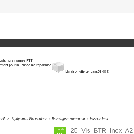
colis hors normes PTT
ment pour la France métropolitaine.
Livraison offerte
dans
59,00 €
*
ueil
>
Equipement Electronique
>
Bricolage et rangement
>
Visserie Inox
25 Vis BTR Inox A2