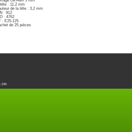
rrage clé Alen 3 mm
tête : 11,2 mm
uteur de la tête : 3,2 mm
N : 912
O : 4762
 : E25-125
chet de 25 pièces
s 24h