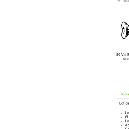
Produit
50 Vis 
cre
Spéci
Lot d
Lo
Ø
Lo
Ac