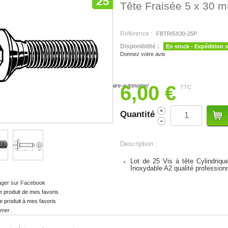
Tête Fraisée 5 x 30 
Référence :
FBTRI5X30-25P
Disponibilité :
En stock - Expédition 
Donnez votre avis
6,00 €
TTC
Quantité
Description :
Lot de 25 Vis à tête Cylindri
Inoxydable A2 qualité profession
ager sur Facebook
e produit de mes favoris
e produit à mes favoris
imer