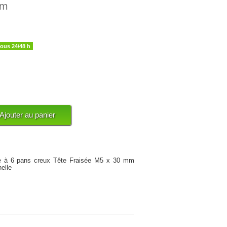
mm
sous 24/48 h
que à 6 pans creux Tête Fraisée M5 x 30 mm
nelle