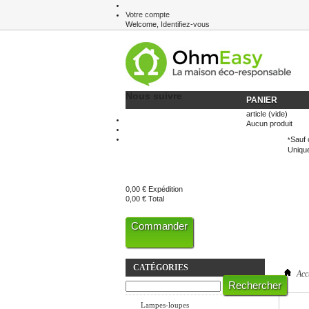
Votre compte
Welcome,
Identifiez-vous
Newsletter
Nous suivre
PANIER
article
(vide)
Aucun produit
Sauf 
*
Unique
0,00 €
Expédition
0,00 €
Total
Commander
CATÉGORIES
Acc
Eclairage LED
Lampes-loupes