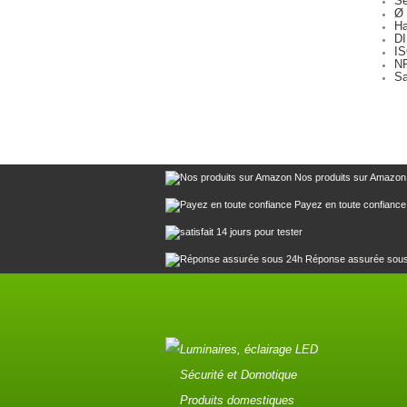
Se
Ø 
Ha
DI
IS
NF
Sa
Nos produits sur Amazon
Payez en toute confiance
14 jours pour tester
Réponse assurée sou
Luminaires, éclairage LED
Sécurité et Domotique
Produits domestiques