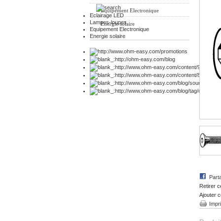
Equipement Electronique
Eclairage LED
Lampes-loupes
Energie solaire
Equipement Electronique
Energie solaire
Part
Retirer c
Ajouter c
Impr