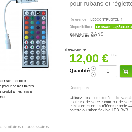
pour rubans et réglet
Référence :
LEDCONTRUBTEL44
Disponibilité :
En stock - Expédition 
2 ANS
GARANTIE
Donnez votre avis
12,00 €
TTC
Quantité
ager sur Facebook
e produit de mes favoris
Description :
e produit à mes favoris
imer
Utilisez les possibilités de var
couleurs de votre ruban ou de vot
miniature et de sa télécommande 44 t
barette ou ruban flexible LED RVB.
s similaires et accessoires