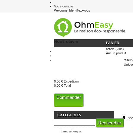
Votre compte
Welcome,
Identifiez-vous
Newsletter
Nous suivre
PANIER
article
(vide)
Aucun produit
Sauf 
*
Unique
0,00 €
Expédition
0,00 €
Total
Commander
CATÉGORIES
Acc
Eclairage LED
Lampes-loupes