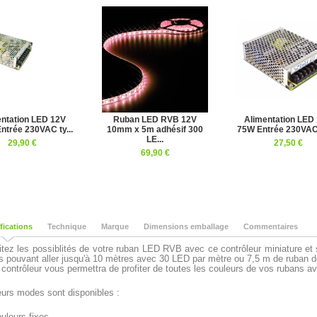
ntation LED 12V
Ruban LED RVB 12V
Alimentation LED
ntrée 230VAC ty...
10mm x 5m adhésif 300
75W Entrée 230VAC 
LE...
29,90 €
27,50 €
69,90 €
fications
Technique
Marque
Dimensions emballage
Commentaires
itez les possiblités de votre ruban LED RVB avec ce contrôleur miniature et
s pouvant aller jusqu'à 10 mètres avec 30 LED par mètre ou 7,5 m de ruban d
 contrôleur vous permettra de profiter de toutes les couleurs de vos ruban
eurs modes sont disponibles :
uleurs fixes.