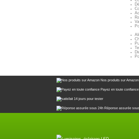
Dé
Co
Ac
Ra
Va
Po
Al
Ch
Pu
Te
Di
Po
Nos produits sur Amazon
Payez en toute confiance
14 jours pour tester
Réponse assurée sou
Luminaires, éclairage LED