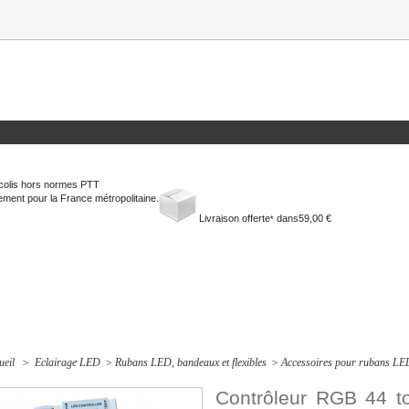
colis hors normes PTT
ment pour la France métropolitaine.
Livraison offerte
dans
59,00 €
*
ueil
>
Eclairage LED
>
Rubans LED, bandeaux et flexibles
>
Accessoires pour rubans LED 
Contrôleur RGB 44 to