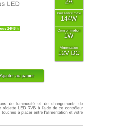
2A
tes LED
Puissance maxi
144W
sous 24/48 h
Consommation
1W
Alimentation
12V DC
iations de luminosité et de changements de
re réglette LED RVB à l'aide de ce
contrôleur
ouches à placer entre l'alimentation et votre