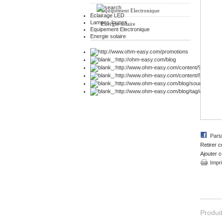
Equipement Electronique
Eclairage LED
Lampes-loupes
Energie solaire
Equipement Electronique
Energie solaire
Part
Retirer c
Ajouter c
Impr
Produit