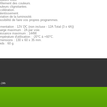
filement des couleurs.
uleurs clignotantes.
célération.
lentissement.
riation de la luminosité.
ssibilité de faire vos propres programmes.
imentation : 12V DC (non incluse - 12A Total (3 x 4A))
arge maximum : 2A par voie.
issance maximum : 144W.
mpérature d'utilisation : -20°C à +60°C.
mensions : 130 x 60 x 35 mm.
ids : 60 g.
s 24h