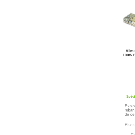
Alime
100W E
Spéci
Explo
ruban
de ce
Plusi
Co