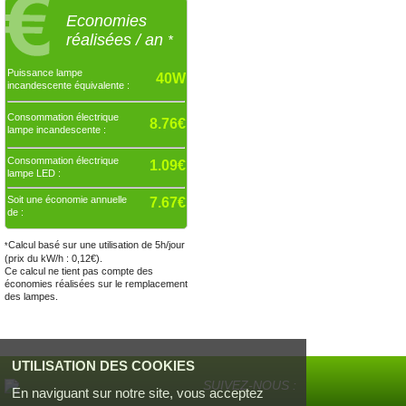
Economies
réalisées / an
*
Puissance lampe
40W
incandescente équivalente :
Consommation électrique
8.76€
lampe incandescente :
Consommation électrique
1.09€
lampe LED :
Soit une économie annuelle
7.67€
de :
Calcul basé sur une utilisation de 5h/jour
*
(prix du kW/h : 0,12€).
Ce calcul ne tient pas compte des
économies réalisées sur le remplacement
des lampes.
UTILISATION DES COOKIES
SUIVEZ-NOUS :
En naviguant sur notre site, vous acceptez