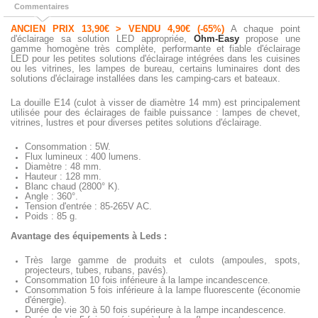
Commentaires
ANCIEN PRIX 13,90€ > VENDU 4,90€ (-65%)
A chaque point
d'éclairage sa solution LED appropriée,
Ohm-Easy
propose une
gamme homogène très complète, performante et fiable d'éclairage
LED pour les petites solutions d'éclairage intégrées dans les cuisines
ou les vitrines, les lampes de bureau, certains luminaires dont des
solutions d'éclairage installées dans les camping-cars et bateaux.
La douille E14 (culot à visser de diamètre 14 mm) est principalement
utilisée pour des éclairages de faible puissance : lampes de chevet,
vitrines, lustres et pour diverses petites solutions d'éclairage.
Consommation : 5W.
Flux lumineux : 400 lumens.
Diamètre : 48 mm.
Hauteur : 128 mm.
Blanc chaud (2800° K).
Angle : 360°.
Tension d'entrée : 85-265V AC.
Poids : 85 g.
Avantage des équipements à Leds :
Très large gamme de produits et culots (ampoules, spots,
projecteurs, tubes, rubans, pavés).
Consommation 10 fois inférieure à la lampe incandescence.
Consommation 5 fois inférieure à la lampe fluorescente (économie
d'énergie).
Durée de vie 30 à 50 fois supérieure à la lampe incandescence.