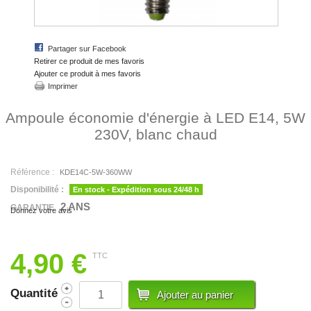
Partager sur Facebook
Retirer ce produit de mes favoris
Ajouter ce produit à mes favoris
Imprimer
Ampoule économie d'énergie à LED E14, 5W
230V, blanc chaud
Référence :
KDE14C-5W-360WW
Disponibilité :
En stock - Expédition sous 24/48 h
2 ANS
GARANTIE
Donnez votre avis
4,90 €
TTC
Quantité