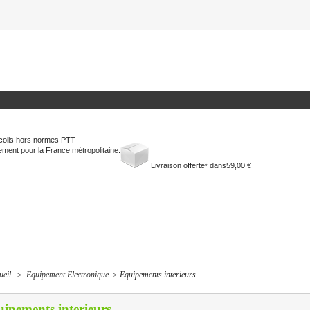
colis hors normes PTT
ment pour la France métropolitaine.
Livraison offerte
dans
59,00 €
*
ueil
>
Equipement Electronique
>
Equipements interieurs
ipements interieurs