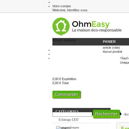
Votre compte
Welcome,
Identifiez-vous
Newsletter
Nous suivre
PANIER
article
(vide)
Aucun produit
Sauf 
*
Unique
0,00 €
Expédition
0,00 €
Total
Commander
CATÉGORIES
Acc
Eclairage LED
Lampes-loupes
Equ