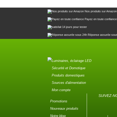
Nos produits sur Amazon
Payez en toute confiance
14 jours pour tester
Réponse assurée sou
Luminaires, éclairage LED
Sécurité et Domotique
Produits domestiques
Sources d'alimentation
Mon compte
SUIVEZ-N
Promotions
Nouveaux produits
Notre blog