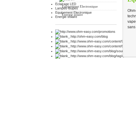
Eclairage LED
Equipement Electronique
Lampes-loupes
Ohm-
Equipement Electronique
Energie solaire
techn
Energie solaire
vapeu
sans 