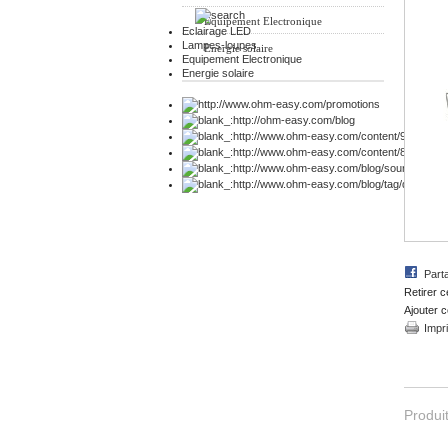
Equipement Electronique
Eclairage LED
Lampes-loupes
Energie solaire
Equipement Electronique
Energie solaire
Part
Retirer c
Ajouter c
Impr
Produit