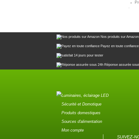
Pr
.
Nos produits sur Amazon
Payez en toute confiance
14 jours pour tester
Réponse assurée sou
Luminaires, éclairage LED
Sécurité et Domotique
Produits domestiques
Sources d'alimentation
Mon compte
SUIVEZ-N