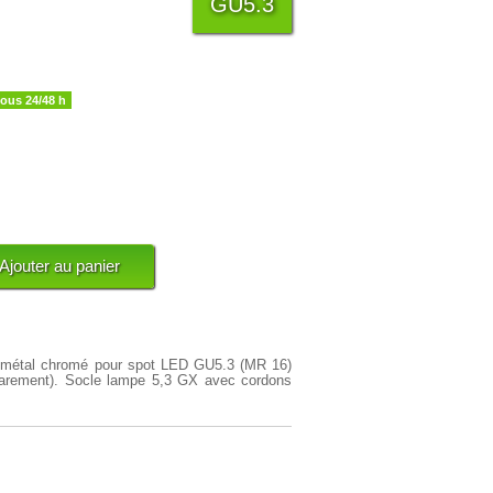
GU5.3
sous 24/48 h
le métal chromé pour spot LED GU5.3 (MR 16)
parement). Socle lampe 5,3 GX avec cordons