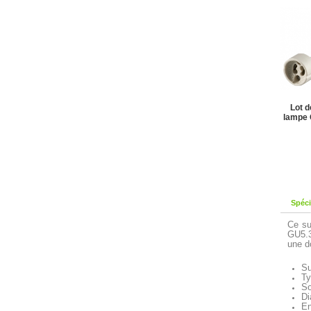
Lot d
lampe 
Spéci
Ce su
GU5.3
une d
Su
Ty
So
Di
En