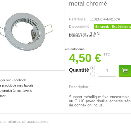
metal chromé
Référence :
LEDENC-F-MR16CR
Disponibilité :
En stock - Expédition 
1 AN
GARANTIE
Donnez votre avis
4,50 €
TTC
Quantité
ager sur Facebook
e produit de mes favoris
Description :
e produit à mes favoris
imer
Support métallique fixe encastrab
ou GU10 (avec douille achetée sé
de connexion inclus.
s similaires et accessoires