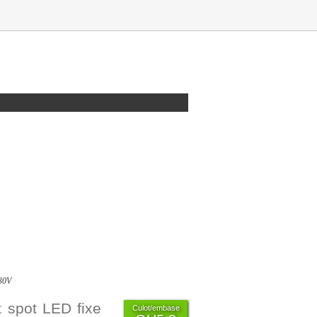
230V
 spot LED fixe
Culot/embase