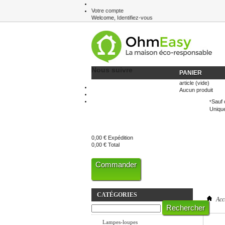
Votre compte
Welcome,
Identifiez-vous
Newsletter
Nous suivre
PANIER
article
(vide)
Aucun produit
Sauf 
*
Unique
0,00 €
Expédition
0,00 €
Total
Commander
CATÉGORIES
Acc
Eclairage LED
Lampes-loupes