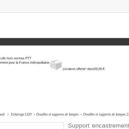
colis hors normes PTT
ment pour la France métropolitaine.
Livraison offerte
dans
59,00 €
*
ueil
>
Eclairage LED
>
Douilles et supports de lampes
>
Douilles et supports de lampes 
Support encastrement