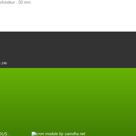
ofondeur : 50 mm.
s 24h
OUS :