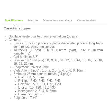
Spécifications
Marque
Dimensions emballage
Commentaires
Caractéristiques
Outillage haute qualité chrome-vanadium (55 pcs)
Contenu:
Pinces (3 pcs) : pince coupante diagonale, pince à long becs
demi-ronds, pince multiprises
Tournevis (2 pcs) : 6 x 100mm (plat), PH2 x 100mm
(cruciforme)
Clef à cliquet 3/8"
Douilles 3/8" (14 pcs) : 8, 9, 10, 11, 12, 13, 14, 15, 16, 17, 18,
19, 21, 22mm
Adaptateur universel 3/8"
Clefs Allen (9 pcs) : 1.5, 2, 2.5, 3, 4, 5, 6, 8, 10mm
Embouts 25mm pour tournevis (24 pcs) :
Plat: 3, 4, 5, 6mm
Phillips: PH0, PH1, PH2, PH3
Pozidriv: PZ0, PZ1, PZ2, PZ3
Etoile: T15, T20, T25, T30
Hexagonal: 2, 3, 4, 5, 6mm
Carré: S1, S2, S3
Poignée en T /4"