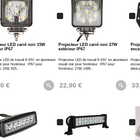
teur LED carré noir 15W
Projecteur LED carré noir 27W
Proj
ur IP67
extérieur IP67
enca
ur LED de travail 9-33V en aluminium
Projecteur LED de travail 9-33V en aluminium
Proje
r pour l'extérieur. IP67 pour
moulé noir pour l'extérieur. IP67 pour
encas
ur, 15W, 825...
l'extérieur, 27W, 1480...
idéal 
00 €
22,90 €
33