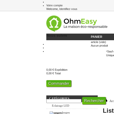
Votre compte
Welcome,
Identifiez-vous
Newsletter
Nous suivre
PANIER
article
(vide)
Aucun produit
Sauf 
*
Unique
0,00 €
Expédition
0,00 €
Total
Commander
CATÉGORIES
Acc
Eclairage LED
Lis
Lampes-loupes