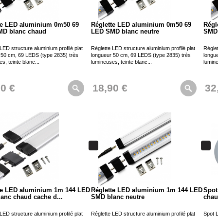
te LED aluminium 0m50 69
Réglette LED aluminium 0m50 69
Régl
D blanc chaud
LED SMD blanc neutre
SMD 
LED structure aluminium profilé plat
Réglette LED structure aluminium profilé plat
Réglet
 50 cm, 69 LEDS (type 2835) très
longueur 50 cm, 69 LEDS (type 2835) très
longu
s, teinte blanc...
lumineuses, teinte blanc...
lumine
90 €
18,90 €
32
te LED aluminium 1m 144 LED
Réglette LED aluminium 1m 144 LED
Spot
anc chaud cache d...
SMD blanc neutre
chau
LED structure aluminium profilé plat
Réglette LED structure aluminium profilé plat
Spot 