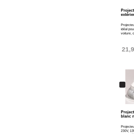
Projec
extérie
Projecte
idéal pou
voiture, 
21,
Projec
blanc 
Project
230V, 13