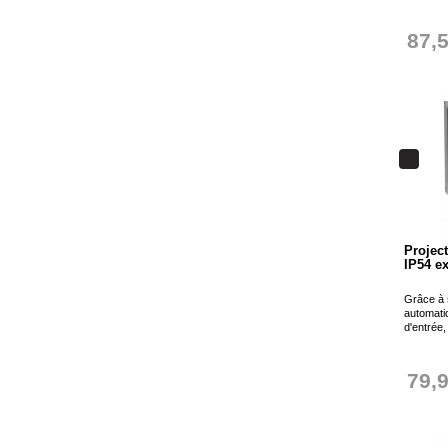
87,
Projec
IP54 ex
Grâce à 
automatiq
d'entrée,
79,