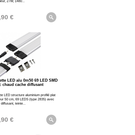
rieur, 27W, 1480...
,90 €
ette LED alu 0m50 69 LED SMD
c chaud cache diffusant
te LED structure aluminium profilé plat
eur 50 cm, 69 LEDS (type 2835) avec
diffusant, teinte...
,90 €