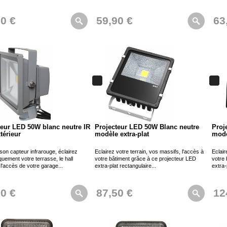
50 €
59,90 €
63
teur LED 50W blanc neutre IR
Projecteur LED 50W Blanc neutre
Proj
térieur
modèle extra-plat
modè
son capteur infrarouge, éclairez
Eclairez votre terrain, vos massifs, l'accès à
Eclair
uement votre terrasse, le hall
votre bâtiment grâce à ce projecteur LED
votre 
 l'accès de votre garage...
extra-plat rectangulaire...
extra-
90 €
87,50 €
12