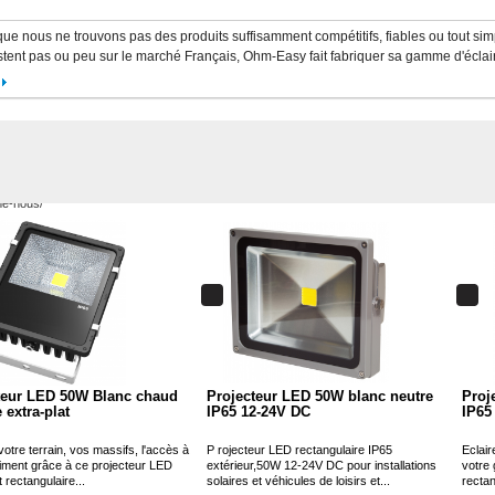
ue nous ne trouvons pas des produits suffisamment compétitifs, fiables ou tout si
stent pas ou peu sur le marché Français, Ohm-Easy fait fabriquer sa gamme d'écla
teur LED 50W Blanc chaud
Projecteur LED 50W blanc neutre
Proj
 extra-plat
IP65 12-24V DC
IP65
votre terrain, vos massifs, l'accès à
P rojecteur LED rectangulaire IP65
Eclair
timent grâce à ce projecteur LED
extérieur,50W 12-24V DC pour installations
votre
t rectangulaire...
solaires et véhicules de loisirs et...
rectan