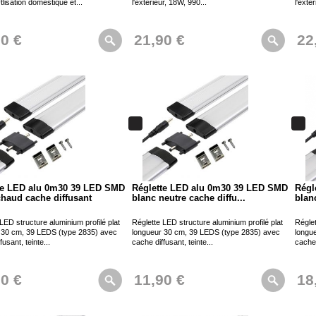
tlisation domestique et...
l'extérieur, 18W, 990...
l'exté
90 €
21,90 €
22
te LED alu 0m30 39 LED SMD
Réglette LED alu 0m30 39 LED SMD
Régl
chaud cache diffusant
blanc neutre cache diffu...
blan
LED structure aluminium profilé plat
Réglette LED structure aluminium profilé plat
Réglet
 30 cm, 39 LEDS (type 2835) avec
longueur 30 cm, 39 LEDS (type 2835) avec
longu
fusant, teinte...
cache diffusant, teinte...
cache 
90 €
11,90 €
18