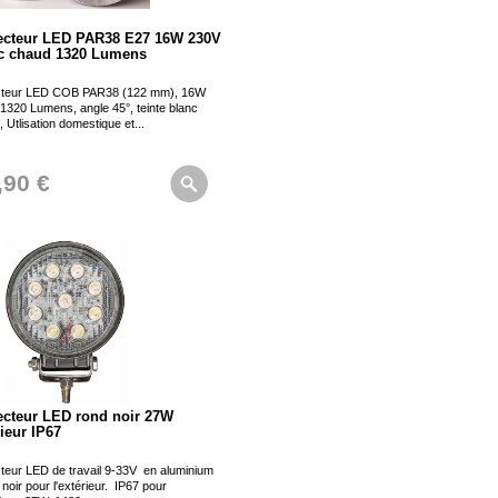
ecteur LED PAR38 E27 16W 230V
c chaud 1320 Lumens
cteur LED COB PAR38 (122 mm), 16W
1320 Lumens, angle 45°, teinte blanc
 Utlisation domestique et...
,90 €
ecteur LED rond noir 27W
rieur IP67
cteur LED de travail 9-33V en aluminium
noir pour l'extérieur. IP67 pour