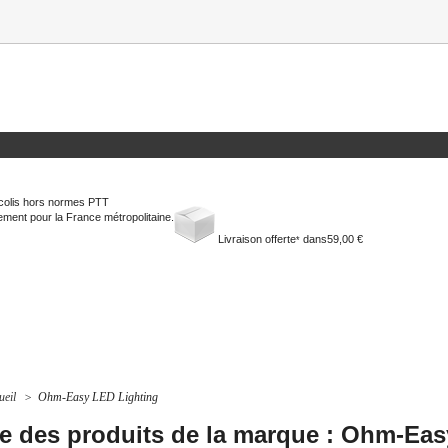
colis hors normes PTT
ment pour la France métropolitaine.
Livraison offerte
dans
59,00 €
*
ueil
>
Ohm-Easy LED Lighting
te des produits de la marque : Ohm-Ea