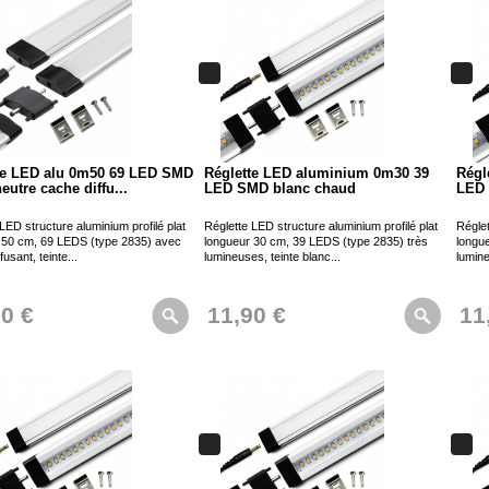
te LED alu 0m50 69 LED SMD
Réglette LED aluminium 0m30 39
Régl
eutre cache diffu...
LED SMD blanc chaud
LED 
LED structure aluminium profilé plat
Réglette LED structure aluminium profilé plat
Réglet
 50 cm, 69 LEDS (type 2835) avec
longueur 30 cm, 39 LEDS (type 2835) très
longu
fusant, teinte...
lumineuses, teinte blanc...
lumine
90 €
11,90 €
11