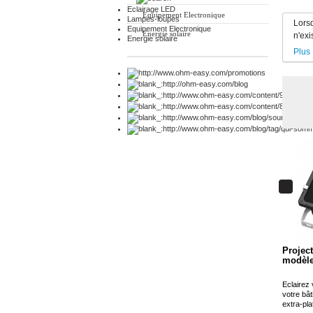
Eclairage LED
Equipement Electronique
Lampes-loupes
Lorsq
Equipement Electronique
Energie solaire
n'exi
Energie solaire
Plus
Projec
modèle
Eclairez 
votre bâ
extra-pla