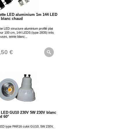
ette LED aluminium 1m 144 LED
blanc chaud
te LED structure aluminium profilé plat
eur 100 cm, 144 LEDS (type 2835) très
uses, teinte blanc...
,50 €
 LED GU10 230V 5W 230V blanc
d 60°
LED type PAR16 culot GU10, 5W 230V,