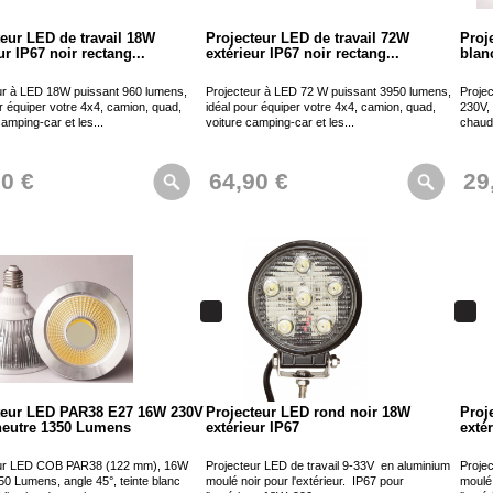
teur LED de travail 18W
Projecteur LED de travail 72W
Proj
ur IP67 noir rectang...
extérieur IP67 noir rectang...
blan
ur à LED 18W puissant 960 lumens,
Projecteur à LED 72 W puissant 3950 lumens,
Proje
r équiper votre 4x4, camion, quad,
idéal pour équiper votre 4x4, camion, quad,
230V, 
camping-car et les...
voiture camping-car et les...
chaud,
90 €
64,90 €
29
teur LED PAR38 E27 16W 230V
Projecteur LED rond noir 18W
Proj
neutre 1350 Lumens
extérieur IP67
exté
eur LED COB PAR38 (122 mm), 16W
Projecteur LED de travail 9-33V en aluminium
Proje
50 Lumens, angle 45°, teinte blanc
moulé noir pour l'extérieur. IP67 pour
moulé 