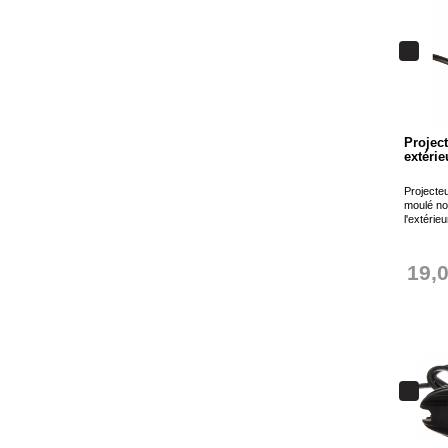
Projec
extérie
Projecte
moulé noi
l'extérie
19,