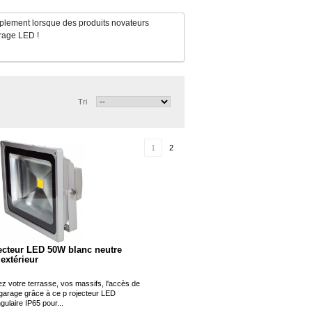
mplement lorsque des produits novateurs
irage LED !
Tri
1
2
ecteur LED 50W blanc neutre
 extérieur
ez votre terrasse, vos massifs, l'accès de
 garage grâce à ce p rojecteur LED
gulaire IP65 pour...