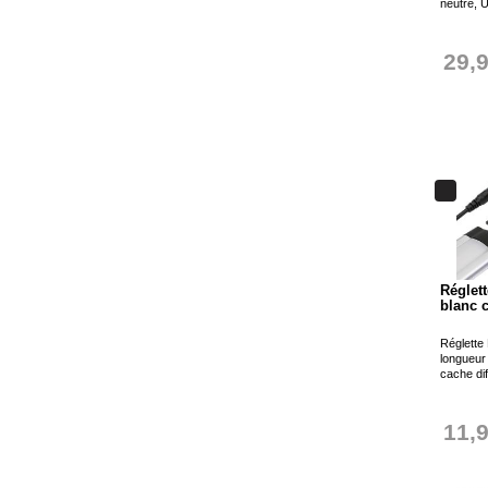
neutre, U
29,
Réglet
blanc 
Réglette 
longueur
cache dif
11,