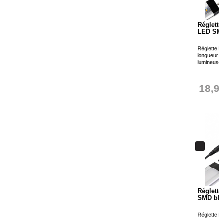
Réglet
LED SM
Réglette 
longueur
lumineuse
18,
Réglet
SMD bl
Réglette 