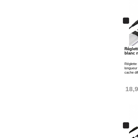
Réglet
blanc n
Réglette 
longueur
cache dif
18,